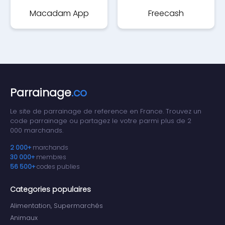
Macadam App
Freecash
Parrainage
.co
Le site de parrainage de reference en France. Trouvez un
code parrainage ou partagez le votre parmi plus de 2
000 marchands.
2 000+
marchands
30 000+
membres
56 500+
codes publies
Categories populaires
Alimentation, Supermarchés
Animaux