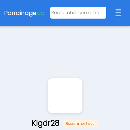
Parrainage
.co
Klgdr28
Récemment actif