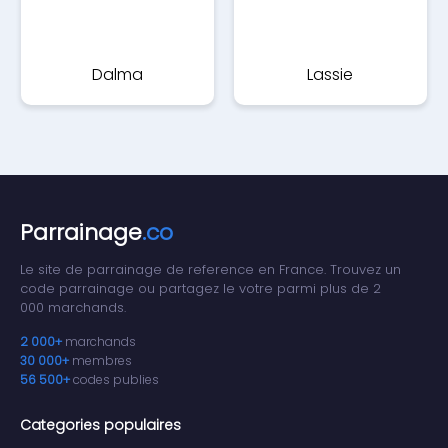
Dalma
Lassie
Parrainage
.co
Le site de parrainage de reference en France. Trouvez un
code parrainage ou partagez le votre parmi plus de 2
000 marchands.
2 000+
marchands
30 000+
membres
56 500+
codes publies
Categories populaires