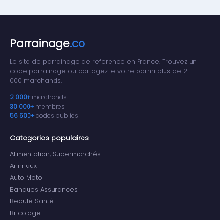
Parrainage
.co
Le site de parrainage de reference en France. Trouvez un
code parrainage ou partagez le votre parmi plus de 2
000 marchands.
2 000+
marchands
30 000+
membres
56 500+
codes publies
Categories populaires
Alimentation, Supermarchés
Animaux
Auto Moto
Banques Assurances
Beauté Santé
Bricolage