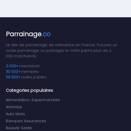
Parrainage
.co
Le site de parrainage de reference en France. Trouvez un
code parrainage ou partagez le votre parmi plus de 2
000 marchands.
2 000+
marchands
30 000+
membres
56 500+
codes publies
Categories populaires
Alimentation, Supermarchés
Animaux
Auto Moto
Banques Assurances
Beauté Santé