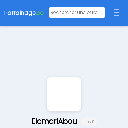
Parrainage
.co
ElomariAbou
Inactif