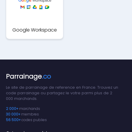
Google Workspace
Parrainage
.co
Le site de parrainage de reference en France. Trouvez un
code parrainage ou partagez le votre parmi plus de 2
000 marchands.
2 000+
marchands
30 000+
membres
56 500+
codes publies