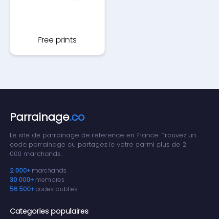
Free prints
Parrainage
.co
Le site de parrainage de reference en France. Trouvez un
code parrainage ou partagez le votre parmi plus de 2
000 marchands.
2 000+
marchands
30 000+
membres
56 500+
codes publies
Categories populaires