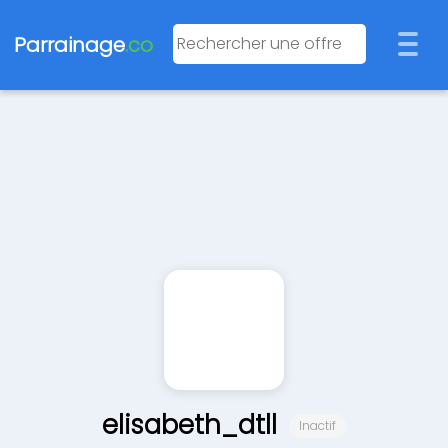
Parrainage
.co
elisabeth_dtll
Inactif