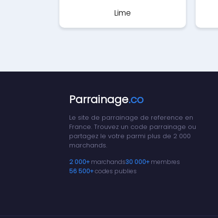
Lime
Parrainage
.co
Le site de parrainage de reference en
France. Trouvez un code parrainage ou
partagez le votre parmi plus de 2 000
marchands.
2 000+
marchands
30 000+
membres
56 500+
codes publies