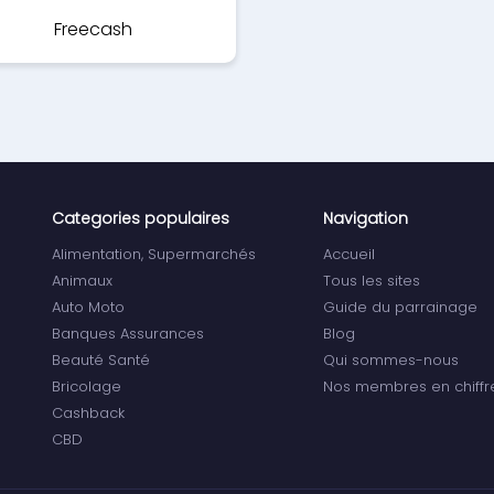
Freecash
Categories populaires
Navigation
Alimentation, Supermarchés
Accueil
Animaux
Tous les sites
Auto Moto
Guide du parrainage
Banques Assurances
Blog
Beauté Santé
Qui sommes-nous
Bricolage
Nos membres en chiffr
Cashback
CBD