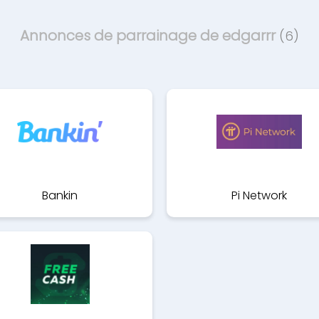
Annonces de parrainage de edgarrr
(6)
Bankin
Pi Network