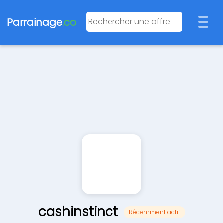
Parrainage
.co
cashinstinct
Récemment actif