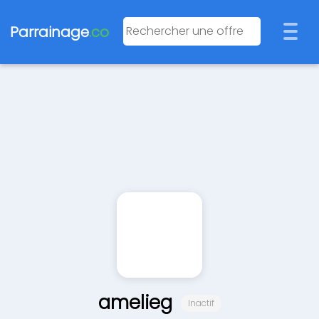
Parrainage
.co
amelieg
Inactif