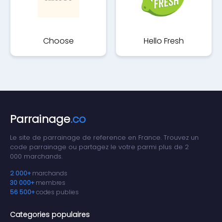
Choose
Hello Fresh
Parrainage
.co
Le site de parrainage de reference en France. Trouvez un
code parrainage ou partagez le votre parmi plus de 2
000 marchands.
2 000+
marchands
30 000+
membres
56 500+
codes publies
Categories populaires