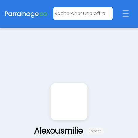
Parrainage
.co
Alexousmilie
Inactif