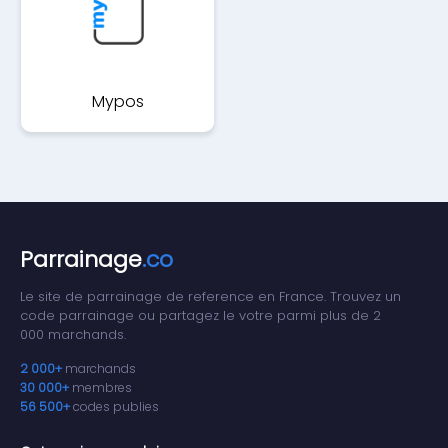
Mypos
Parrainage
.co
Le site de parrainage de reference en France. Trouvez un
code parrainage ou partagez le votre parmi plus de 2
000 marchands.
2 000+
marchands
30 000+
membres
56 500+
codes publies