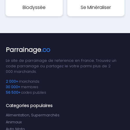
Biodyssée
Se Minéraliser
Parrainage
.co
Le site de parrainage de reference en France. Trouvez un
code parrainage ou partagez le votre parmi plus de 2
000 marchands.
2 000+
marchands
30 000+
membres
56 500+
codes publies
Categories populaires
Alimentation, Supermarchés
Animaux
Auto Moto