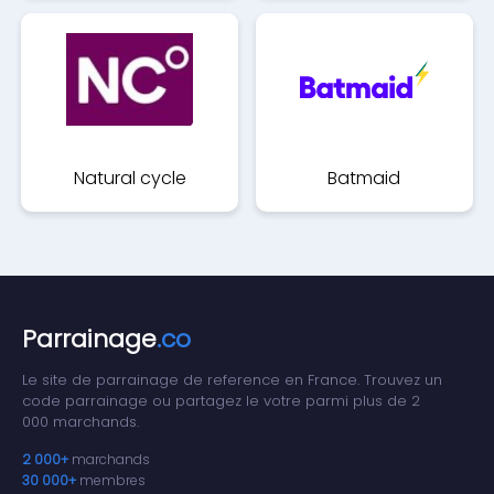
Natural cycle
Batmaid
Parrainage
.co
Le site de parrainage de reference en France. Trouvez un
code parrainage ou partagez le votre parmi plus de 2
000 marchands.
2 000+
marchands
30 000+
membres