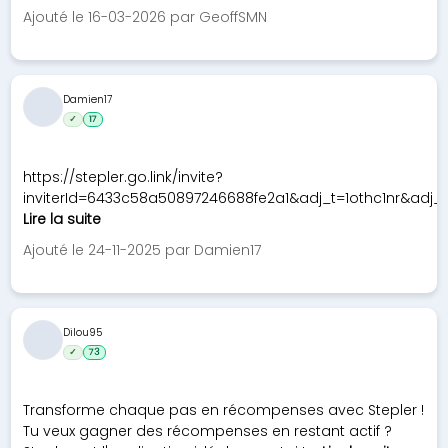
Ajouté le 16-03-2026 par GeoffSMN
Damien17
✓
17
https://stepler.go.link/invite?
inviterId=6433c58a50897246688fe2a1&adj_t=1othc1nr&adj_
Lire la suite
Ajouté le 24-11-2025 par Damien17
Dilou95
✓
73
Transforme chaque pas en récompenses avec Stepler !
Tu veux gagner des récompenses en restant actif ?