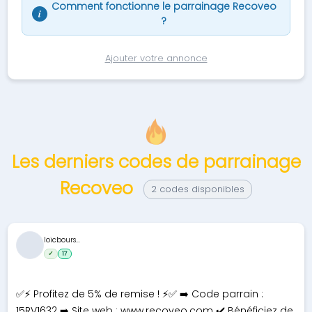
Comment fonctionne le parrainage Recoveo
i
?
Ajouter votre annonce
Les derniers codes de parrainage
Recoveo
2 codes disponibles
loicbours...
✓
17
✅⚡ Profitez de 5% de remise ! ⚡✅ ➡️ Code parrain :
15RV1632 ➡️ Site web : www.recoveo.com ✔️ Bénéficiez de