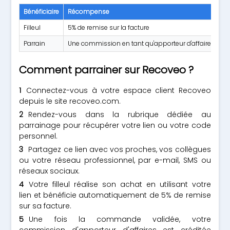
Bénéficiaire
Récompense
C
Filleul
5% de remise sur la facture
P
Parrain
Une commission en tant qu'apporteur d'affaires
Ac
Comment parrainer sur Recoveo ?
Connectez-vous à votre espace client Recoveo
depuis le site recoveo.com.
Rendez-vous dans la rubrique dédiée au
parrainage pour récupérer votre lien ou votre code
personnel.
Partagez ce lien avec vos proches, vos collègues
ou votre réseau professionnel, par e-mail, SMS ou
réseaux sociaux.
Votre filleul réalise son achat en utilisant votre
lien et bénéficie automatiquement de 5% de remise
sur sa facture.
Une fois la commande validée, votre