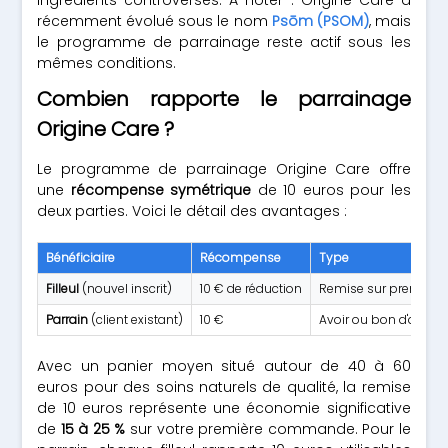
ingrédients controversés. À noter : Origine Care a
récemment évolué sous le nom
Psōm (PSOM)
, mais
le programme de parrainage reste actif sous les
mêmes conditions.
Combien rapporte le parrainage
Origine Care ?
Le programme de parrainage Origine Care offre
une
récompense symétrique
de 10 euros pour les
deux parties. Voici le détail des avantages :
Bénéficiaire
Récompense
Type
Filleul
(nouvel inscrit)
10 € de réduction
Remise sur premièr
Parrain
(client existant)
10 €
Avoir ou bon d'achat
Avec un panier moyen situé autour de 40 à 60
euros pour des soins naturels de qualité, la remise
de 10 euros représente une économie significative
de
15 à 25 %
sur votre première commande. Pour le