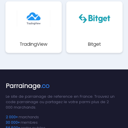
TradingView
Bitget
Parrainage
.co
Le site de parrainage de reference en France. Trouvez un
code parrainage ou partagez le votre parmi plus de 2
000 marchands.
2 000+
marchands
30 000+
membres
56 500+
codes publies