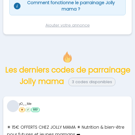
Comment fonctionne le parrainage Jolly
i
mama ?
Ajouter votre annonce
Les derniers codes de parrainage
Jolly mama
3 codes disponibles
yO__Me
★
✓
667
✴️ 15€ OFFERTS CHEZ JOLLY MAMA ✴️ Nutrition & bien-être
pour futures et jeunes mamans ➡️