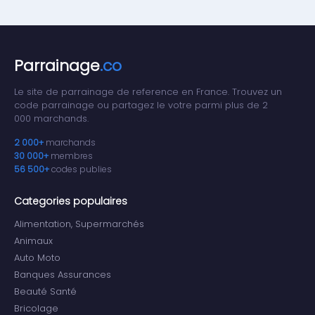
Parrainage
.co
Le site de parrainage de reference en France. Trouvez un
code parrainage ou partagez le votre parmi plus de 2
000 marchands.
2 000+
marchands
30 000+
membres
56 500+
codes publies
Categories populaires
Alimentation, Supermarchés
Animaux
Auto Moto
Banques Assurances
Beauté Santé
Bricolage