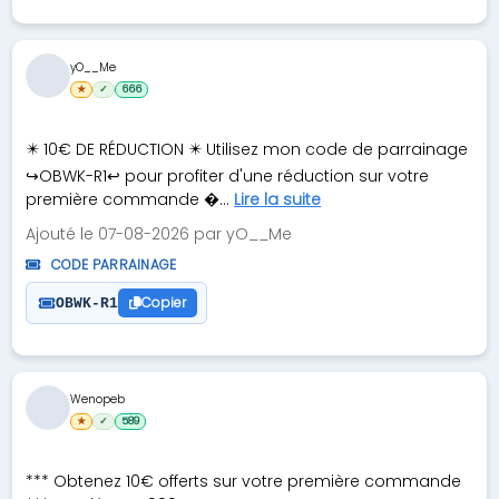
yO__Me
★
✓
666
✴️ 10€ DE RÉDUCTION ✴️ Utilisez mon code de parrainage
↪️OBWK-R1↩️ pour profiter d'une réduction sur votre
première commande �...
Lire la suite
Ajouté le 07-08-2026 par yO__Me
CODE PARRAINAGE
Copier
OBWK-R1
Wenopeb
★
✓
589
*** Obtenez 10€ offerts sur votre première commande