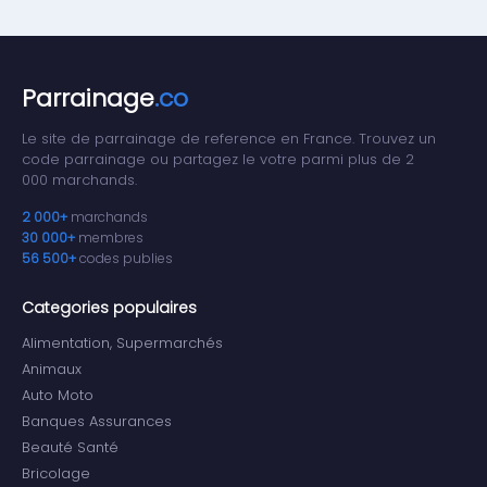
Parrainage
.co
Le site de parrainage de reference en France. Trouvez un
code parrainage ou partagez le votre parmi plus de 2
000 marchands.
2 000+
marchands
30 000+
membres
56 500+
codes publies
Categories populaires
Alimentation, Supermarchés
Animaux
Auto Moto
Banques Assurances
Beauté Santé
Bricolage