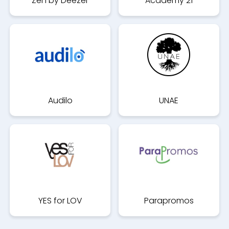
Zen by Deezer
Academy 21
Audilo
UNAE
YES for LOV
Parapromos