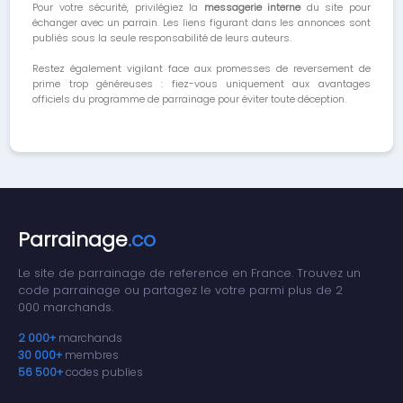
Pour votre sécurité, privilégiez la
messagerie interne
du site pour
échanger avec un parrain. Les liens figurant dans les annonces sont
publiés sous la seule responsabilité de leurs auteurs.
Restez également vigilant face aux promesses de reversement de
prime trop généreuses : fiez-vous uniquement aux avantages
officiels du programme de parrainage pour éviter toute déception.
Parrainage
.co
Le site de parrainage de reference en France. Trouvez un
code parrainage ou partagez le votre parmi plus de 2
000 marchands.
2 000+
marchands
30 000+
membres
56 500+
codes publies