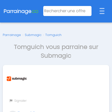
Parrainage
.co
Parrainage
›
Submagic
›
Tomguich
Tomguich vous parraine sur
Submagic
Signaler