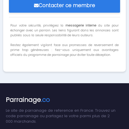
Contacter ce membre
Pour votre sécurité, privilégiez la
messagerie interne
du site pour
échanger avec un parrain. Les liens figurant dans les annonces sont
publiés sous la seule responsabilité de leurs auteurs.
Restez également vigilant face aux promesses de reversement de
prime trop généreuses : fiez-vous uniquement aux avantages
officiels du programme de parrainage pour éviter toute déception.
Parrainage
.co
Le site de parrainage de reference en France. Trouvez un
code parrainage ou partagez le votre parmi plus de 2
000 marchands.