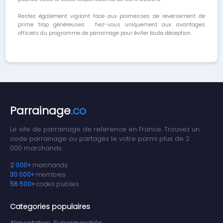
Restez également vigilant face aux promesses de reversement de
prime trop généreuses : fiez-vous uniquement aux avantages
officiels du programme de parrainage pour éviter toute déception.
Parrainage
.co
Le site de parrainage de reference en France. Trouvez un
code parrainage ou partagez le votre parmi plus de 2
000 marchands.
2 000+
marchands
30 000+
membres
56 500+
codes publies
Categories populaires
Alimentation, Supermarchés