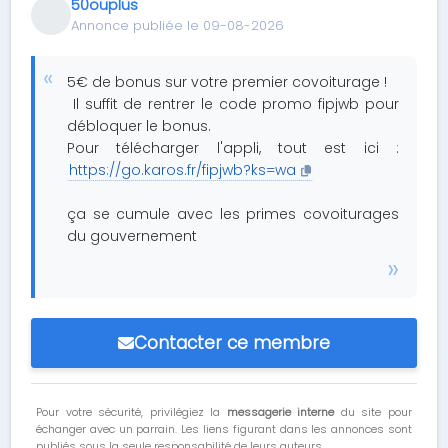
50ouplus
Annonce publiée le 09-08-2026
5€ de bonus sur votre premier covoiturage !
Il suffit de rentrer le code promo fipjwb pour
débloquer le bonus.
Pour télécharger l'appli, tout est ici :
https://go.karos.fr/fipjwb?ks=wa
ça se cumule avec les primes covoiturages
du gouvernement
Contacter ce membre
Pour votre sécurité, privilégiez la
messagerie interne
du site pour
échanger avec un parrain. Les liens figurant dans les annonces sont
publiés sous la seule responsabilité de leurs auteurs.