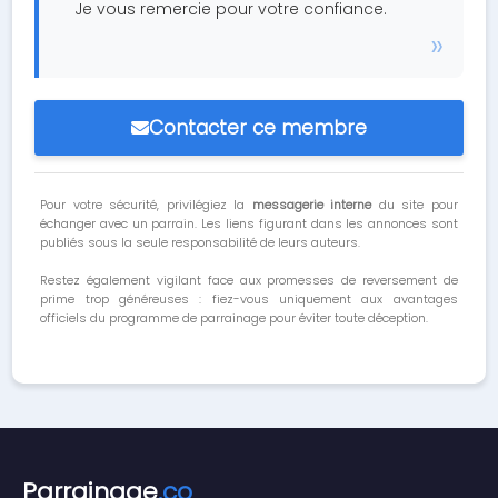
Je vous remercie pour votre confiance.
Contacter ce membre
Pour votre sécurité, privilégiez la
messagerie interne
du site pour
échanger avec un parrain. Les liens figurant dans les annonces sont
publiés sous la seule responsabilité de leurs auteurs.
Restez également vigilant face aux promesses de reversement de
prime trop généreuses : fiez-vous uniquement aux avantages
officiels du programme de parrainage pour éviter toute déception.
Parrainage
.co