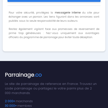
Pour votre sécurité, privilégiez la
messagerie interne
du site pour
échanger avec un parrain. Les liens figurant dans les annonces sont
publiés sous la seule responsabilité de leurs auteurs.
Restez également vigilant face aux promesses de reversement de
prime trop généreuses : fiez-vous uniquement aux avantages
officiels du programme de parrainage pour éviter toute déception.
Parrainage
.co
Le site de parrainage de reference en France. Trouvez un
code parrainage ou partagez le votre parmi plus de 2
000 marchands.
2 000+
marchands
30 000+
membres