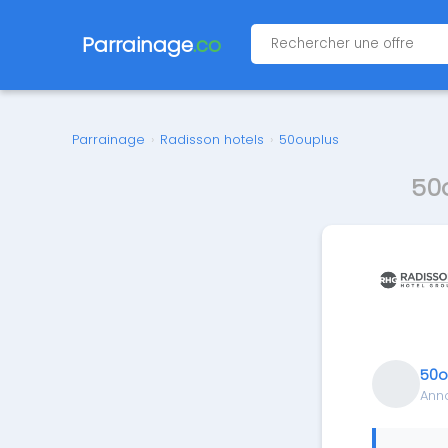
Parrainage
.co
Parrainage
›
Radisson hotels
›
50ouplus
50
50o
Ann