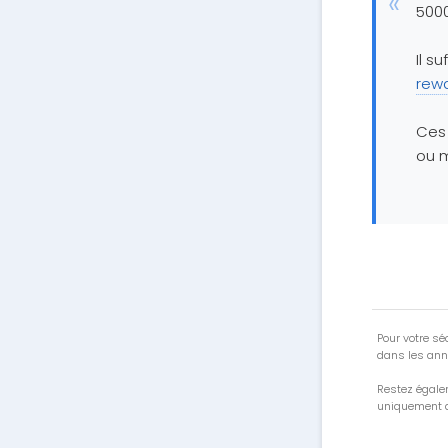
5000
Il su
rew
Ces 
ou m
Pour votre séc
dans les ann
Restez égale
uniquement a