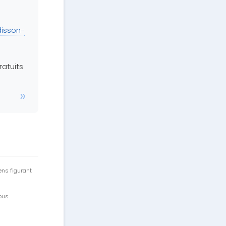
disson-
ratuits
ens figurant
vous