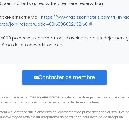
 points offerts après votre première réservation
ffit de s'inscrire via :
https://www.radissonhotels.com/fr-fr/ra
ards/join?refererCode=6015998062732156
5000 points vous permettront d'avoir des petits déjeuners g
ême de les convertir en miles
Contacter ce membre
urité, privilégiez la
messagerie interne
du site pour échanger avec un parrain. Les li
onces sont publiés sous la seule responsabilité de leurs auteurs.
ment vigilant face aux promesses de reversement de prime trop généreuses : fiez-
ux avantages officiels du programme de parrainage pour éviter toute déception.