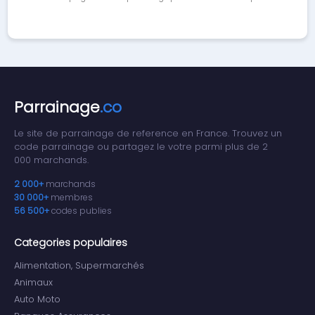
Parrainage
.co
Le site de parrainage de reference en France. Trouvez un
code parrainage ou partagez le votre parmi plus de 2
000 marchands.
2 000+
marchands
30 000+
membres
56 500+
codes publies
Categories populaires
Alimentation, Supermarchés
Animaux
Auto Moto