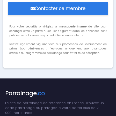
Contacter ce membre
Pour votre sécurité, privilégiez la
messagerie interne
du site pour
échanger avec un parrain. Les liens figurant dans les annonces sont
publiés sous la seule responsabilité de leurs auteurs.
Restez également vigilant face aux promesses de reversement de
prime trop généreuses : fiez-vous uniquement aux avantages
officiels du programme de parrainage pour éviter toute déception.
Parrainage
.co
Le site de parrainage de reference en France. Trouvez un
code parrainage ou partagez le votre parmi plus de 2
000 marchands.