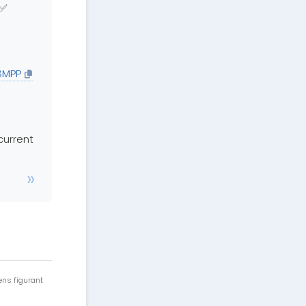
e✅
8MPP
current
ens figurant