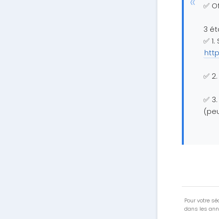
✅ Of
3 ét
✅ 1.
htt
✅ 2.
✅ 3.
(peu
Pour votre séc
dans les ann