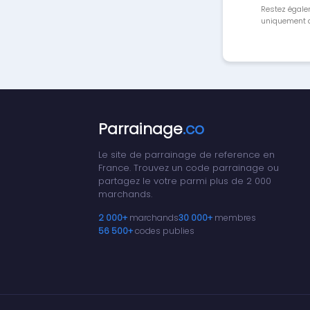
Restez égale
uniquement a
Parrainage
.co
Le site de parrainage de reference en
France. Trouvez un code parrainage ou
partagez le votre parmi plus de 2 000
marchands.
2 000+
marchands
30 000+
membres
56 500+
codes publies