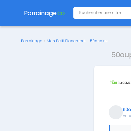
Parrainage
.co
Parrainage
›
Mon Petit Placement
›
50ouplus
50oup
50o
Ann