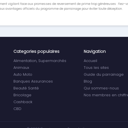
ment vigilant face aux promesses de reversement de prime trop généreuses : fiez-
ux avantages officiels du programme de parrainage pour éviter toute déception.
Categories populaires
Navigation
Alimentation, Supermarchés
Accueil
Animaux
Tous les sites
Auto Moto
Guide du parrainage
Banques Assurances
Blog
Beauté Santé
Qui sommes-nous
Bricolage
Nos membres en chiffr
Cashback
CBD