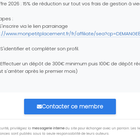
fre 2026 : 15% de réduction sur tout vos frais de gestion à vi
apes :
 S'inscrire via le lien parrainage
p://www.monpetitplacement.fr/fr/affiliate/sea?cp=DEMANGE
 S'identifier et compléter son profil.
 Effectuer un dépôt de 300€ minimum puis 100€ de dépôt ré
t s'arrêter après le premier mois)
Contacter ce membre
urité, privilégiez la
messagerie interne
du site pour échanger avec un parrain. Les li
onces sont publiés sous la seule responsabilité de leurs auteurs.