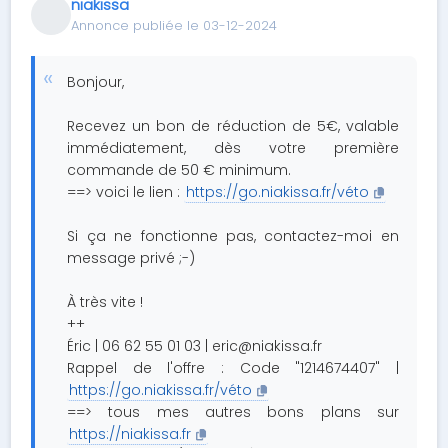
niakissa
Annonce publiée le 03-12-2024
Bonjour,
Recevez un bon de réduction de 5€, valable
immédiatement, dès votre première
commande de 50 € minimum.
==> voici le lien :
https://go.niakissa.fr/véto
Si ça ne fonctionne pas, contactez-moi en
message privé ;-)
À très vite !
++
Éric | 06 62 55 01 03 |
eric@niakissa.fr
Rappel de l'offre : Code "1214674407" |
https://go.niakissa.fr/véto
==> tous mes autres bons plans sur
https://niakissa.fr