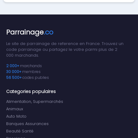
Parrainage
.co
Le site de parrainage de reference en France. Trouvez un
code parrainage ou partagez le votre parmi plus de 2
000 marchands.
2 000+
marchands
30 000+
membres
56 500+
codes publies
Categories populaires
Alimentation, Supermarchés
Animaux
Auto Moto
Banques Assurances
Beauté Santé