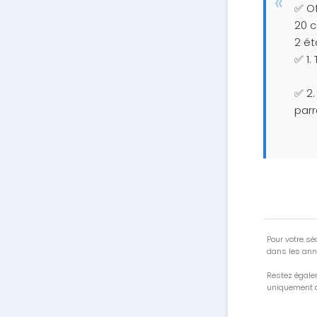
✅ Of
20 
2 ét
✅ 1
✅ 2.
parr
Pour votre séc
dans les ann
Restez égale
uniquement a