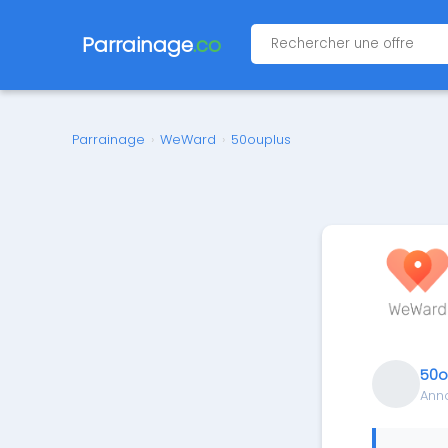
Parrainage
.co
Parrainage
›
WeWard
›
50ouplus
50o
Ann