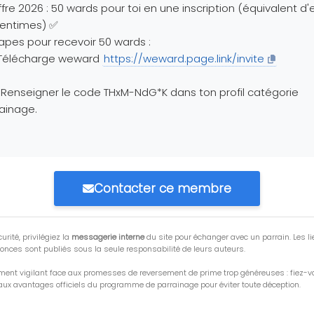
fre 2026 : 50 wards pour toi en une inscription (équivalent d'
centimes) ✅
apes pour recevoir 50 wards :
. Télécharge weward
https://weward.page.link/invite
 Renseigner le code THxM-NdG*K dans ton profil catégorie
ainage.
Contacter ce membre
urité, privilégiez la
messagerie interne
du site pour échanger avec un parrain. Les li
onces sont publiés sous la seule responsabilité de leurs auteurs.
ment vigilant face aux promesses de reversement de prime trop généreuses : fiez-
ux avantages officiels du programme de parrainage pour éviter toute déception.