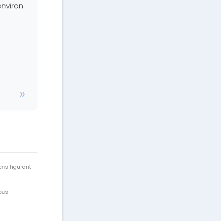
environ
ens figurant
vous