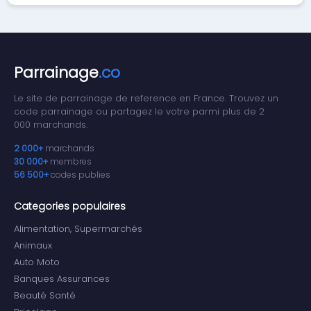
Parrainage
.co
Le site de parrainage de reference en France. Trouvez un
code parrainage ou partagez le votre parmi plus de 2
000 marchands.
2 000+
marchands
30 000+
membres
56 500+
codes publies
Categories populaires
Alimentation, Supermarchés
Animaux
Auto Moto
Banques Assurances
Beauté Santé