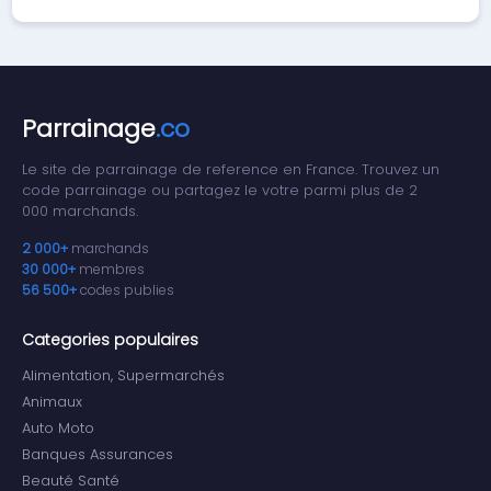
Parrainage
.co
Le site de parrainage de reference en France. Trouvez un
code parrainage ou partagez le votre parmi plus de 2
000 marchands.
2 000+
marchands
30 000+
membres
56 500+
codes publies
Categories populaires
Alimentation, Supermarchés
Animaux
Auto Moto
Banques Assurances
Beauté Santé