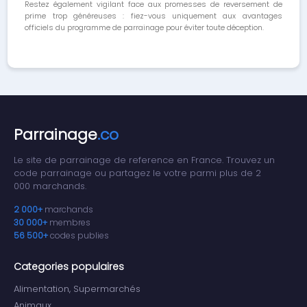
Restez également vigilant face aux promesses de reversement de
prime trop généreuses : fiez-vous uniquement aux avantages
officiels du programme de parrainage pour éviter toute déception.
Parrainage
.co
Le site de parrainage de reference en France. Trouvez un
code parrainage ou partagez le votre parmi plus de 2
000 marchands.
2 000+
marchands
30 000+
membres
56 500+
codes publies
Categories populaires
Alimentation, Supermarchés
Animaux