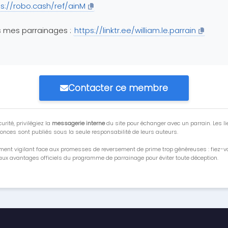
ps://robo.cash/ref/ainM
 mes parrainages :
https://linktr.ee/william.le.parrain
Contacter ce membre
urité, privilégiez la
messagerie interne
du site pour échanger avec un parrain. Les li
onces sont publiés sous la seule responsabilité de leurs auteurs.
ment vigilant face aux promesses de reversement de prime trop généreuses : fiez-
ux avantages officiels du programme de parrainage pour éviter toute déception.