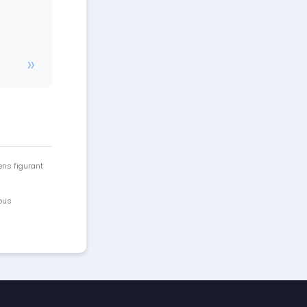
ens figurant
vous