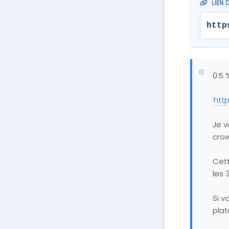
LIEN 
http
0.5 
htt
Je v
cro
Cett
les 
Si v
plat