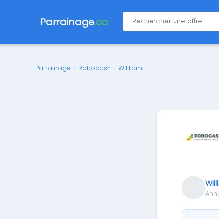
Parrainage
.co
Parrainage
›
Robocash
›
Willliam
Will
Ann