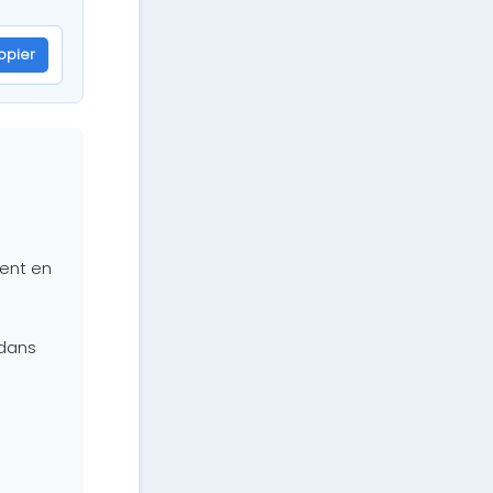
opier
ment en
 dans