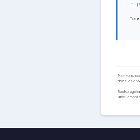
htt
Tous
Pour votre séc
dans les ann
Restez égale
uniquement a