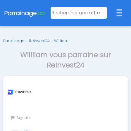
Parrainage
.co
Parrainage
›
ReInvest24
›
Willliam
Willliam vous parraine sur
ReInvest24
Signaler