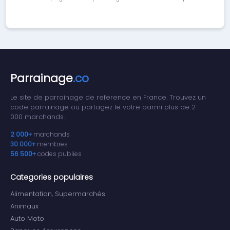
Parrainage
.co
Le site de parrainage de reference en France. Trouvez un
code parrainage ou partagez le votre parmi plus de 2
000 marchands.
2 000+
marchands
30 000+
membres
56 500+
codes publies
Categories populaires
Alimentation, Supermarchés
Animaux
Auto Moto