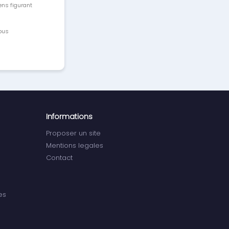
ens figurant
vous
Informations
Proposer un site
Mentions legales
Contact
es