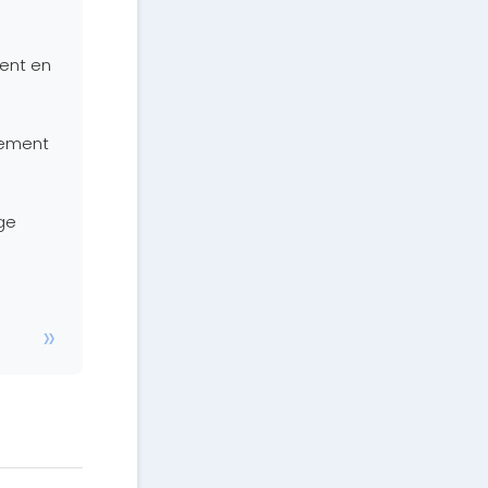
ment en
sement
ge