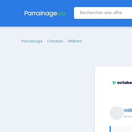
Parrainage
.co
Parrainage
›
October
›
Willliam
Will
Ann