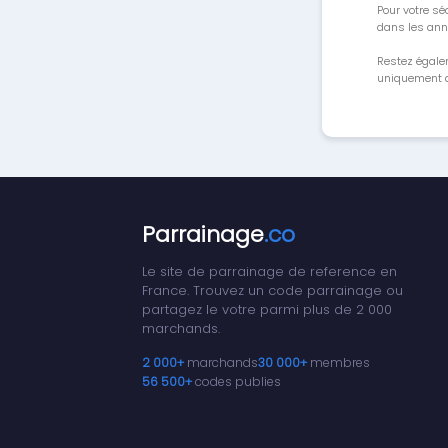
Pour votre séc
dans les ann
Restez égale
uniquement a
Parrainage
.co
Le site de parrainage de reference en
France. Trouvez un code parrainage ou
partagez le votre parmi plus de 2 000
marchands.
2 000+
marchands
30 000+
membres
56 500+
codes publies