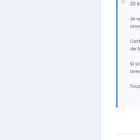
20 €
Je v
cro
Cett
de 5
Si v
avec
Tous