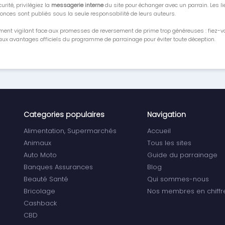
urité, privilégiez la
messagerie interne
du site pour échanger avec un parrain. Les li
onces sont publiés sous la seule responsabilité de leurs auteurs.
ment vigilant face aux promesses de reversement de prime trop généreuses : fiez-
ux avantages officiels du programme de parrainage pour éviter toute déception.
Categories populaires
Navigation
Alimentation, Supermarchés
Accueil
Animaux
Tous les sites
Auto Moto
Guide du parrainage
Banques Assurances
Blog
Beauté Santé
Qui sommes-nous
Bricolage
Nos membres en chiffr
Cashback
CBD