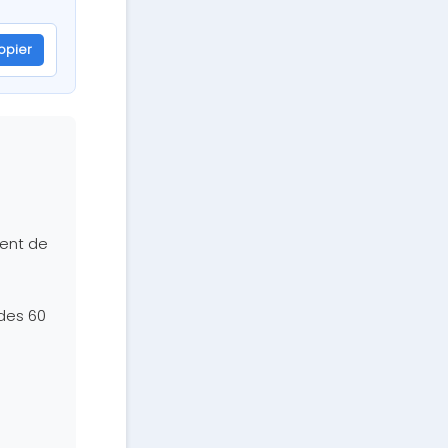
opier
ment de
 des 60