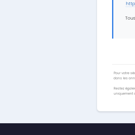
htt
Tous
Pour votre séc
dans les ann
Restez égale
uniquement a