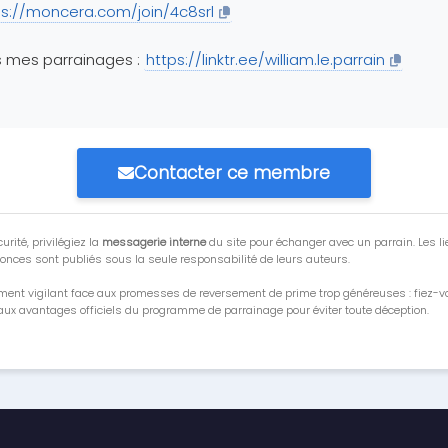
ps://moncera.com/join/4c8srl
 mes parrainages :
https://linktr.ee/william.le.parrain
Contacter ce membre
urité, privilégiez la
messagerie interne
du site pour échanger avec un parrain. Les li
onces sont publiés sous la seule responsabilité de leurs auteurs.
ment vigilant face aux promesses de reversement de prime trop généreuses : fiez-
ux avantages officiels du programme de parrainage pour éviter toute déception.