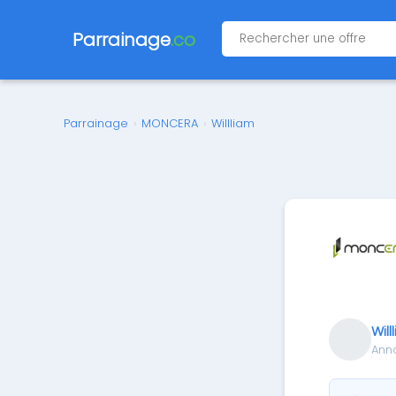
Parrainage
.co
Parrainage
›
MONCERA
›
Willliam
Will
Ann