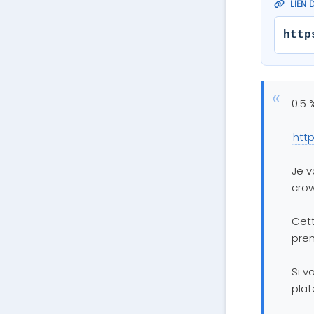
LIEN 
http
0.5 
htt
Je v
cro
Cett
prem
Si v
plat