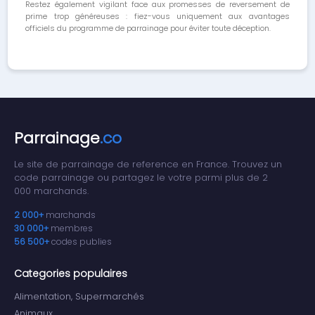
Restez également vigilant face aux promesses de reversement de
prime trop généreuses : fiez-vous uniquement aux avantages
officiels du programme de parrainage pour éviter toute déception.
Parrainage
.co
Le site de parrainage de reference en France. Trouvez un
code parrainage ou partagez le votre parmi plus de 2
000 marchands.
2 000+
marchands
30 000+
membres
56 500+
codes publies
Categories populaires
Alimentation, Supermarchés
Animaux