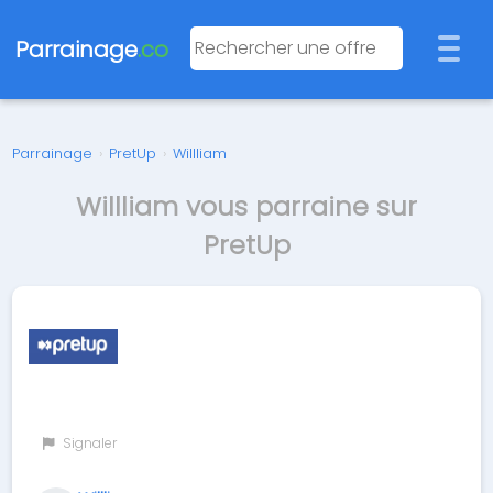
Parrainage
.co
Parrainage
›
PretUp
›
Willliam
Willliam vous parraine sur
PretUp
Signaler