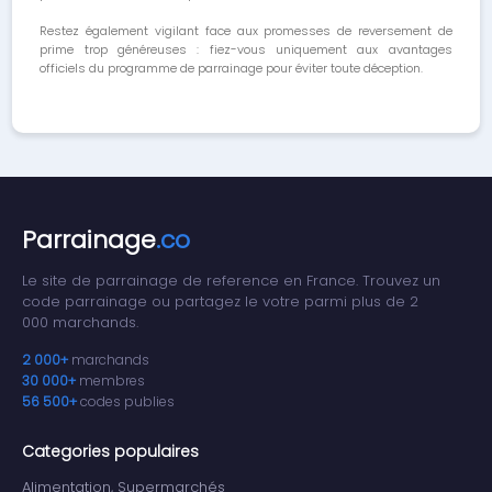
Restez également vigilant face aux promesses de reversement de
prime trop généreuses : fiez-vous uniquement aux avantages
officiels du programme de parrainage pour éviter toute déception.
Parrainage
.co
Le site de parrainage de reference en France. Trouvez un
code parrainage ou partagez le votre parmi plus de 2
000 marchands.
2 000+
marchands
30 000+
membres
56 500+
codes publies
Categories populaires
Alimentation, Supermarchés