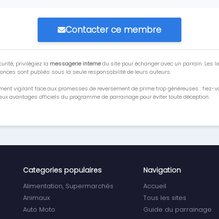
Contacter ce membre
urité, privilégiez la
messagerie interne
du site pour échanger avec un parrain. Les li
onces sont publiés sous la seule responsabilité de leurs auteurs.
ment vigilant face aux promesses de reversement de prime trop généreuses : fiez-
ux avantages officiels du programme de parrainage pour éviter toute déception.
Categories populaires
Navigation
Alimentation, Supermarchés
Accueil
Animaux
Tous les sites
Auto Moto
Guide du parrainage