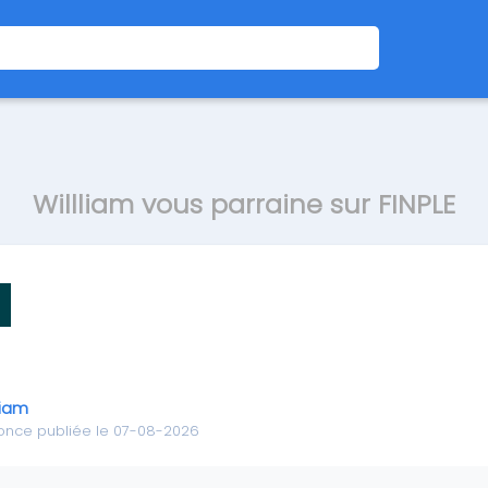
Willliam vous parraine sur FINPLE
liam
once publiée le 07-08-2026