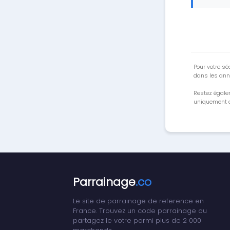
Pour votre séc
dans les ann
Restez égale
uniquement a
Parrainage
.co
Le site de parrainage de reference en
France. Trouvez un code parrainage ou
partagez le votre parmi plus de 2 000