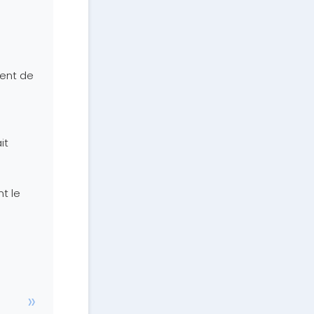
ment de
it
t le