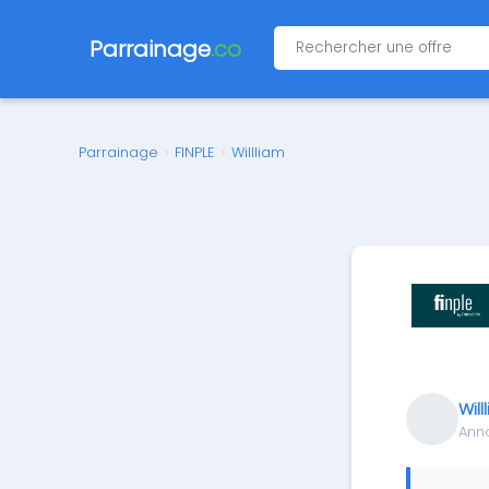
Parrainage
.co
Parrainage
›
FINPLE
›
Willliam
Will
Ann