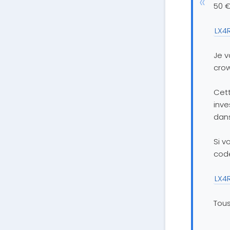
50 €
LX4
Je v
crow
Cett
inve
dans
Si v
code
LX4
Tous