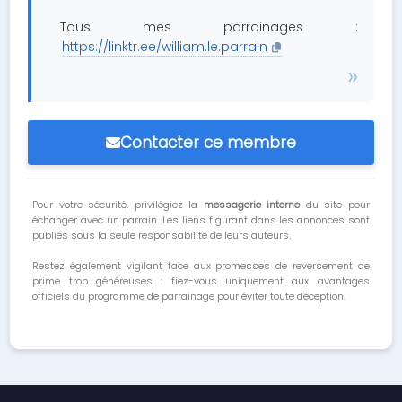
Tous mes parrainages :
https://linktr.ee/william.le.parrain
Contacter ce membre
Pour votre sécurité, privilégiez la
messagerie interne
du site pour
échanger avec un parrain. Les liens figurant dans les annonces sont
publiés sous la seule responsabilité de leurs auteurs.
Restez également vigilant face aux promesses de reversement de
prime trop généreuses : fiez-vous uniquement aux avantages
officiels du programme de parrainage pour éviter toute déception.