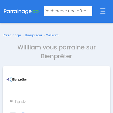
Parrainage
.co
Parrainage
›
Bienprêter
›
Willliam
Willliam vous parraine sur
Bienprêter
Signaler