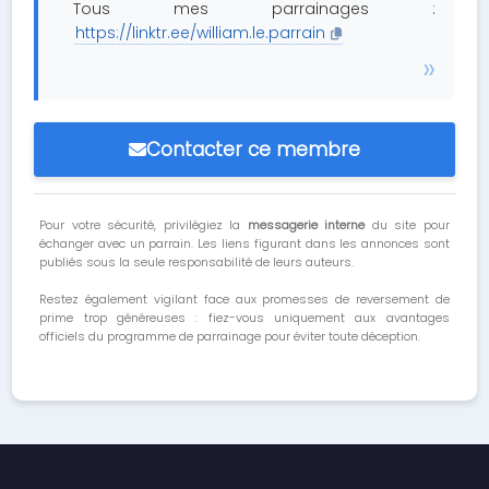
Tous mes parrainages :
https://linktr.ee/william.le.parrain
Contacter ce membre
Pour votre sécurité, privilégiez la
messagerie interne
du site pour
échanger avec un parrain. Les liens figurant dans les annonces sont
publiés sous la seule responsabilité de leurs auteurs.
Restez également vigilant face aux promesses de reversement de
prime trop généreuses : fiez-vous uniquement aux avantages
officiels du programme de parrainage pour éviter toute déception.