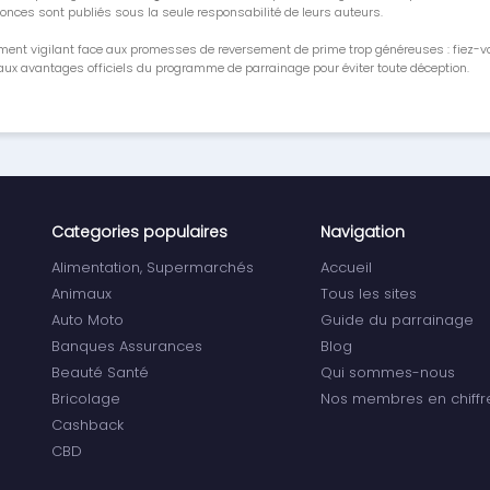
onces sont publiés sous la seule responsabilité de leurs auteurs.
ment vigilant face aux promesses de reversement de prime trop généreuses : fiez-
ux avantages officiels du programme de parrainage pour éviter toute déception.
Categories populaires
Navigation
Alimentation, Supermarchés
Accueil
Animaux
Tous les sites
Auto Moto
Guide du parrainage
Banques Assurances
Blog
Beauté Santé
Qui sommes-nous
Bricolage
Nos membres en chiffr
Cashback
CBD