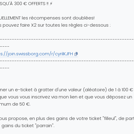
USQU'À 300 € OFFERTS !! ⚡️
UELLEMENT les récompenses sont doublées!
 pouvez faire X2 sur toutes les règles ci-dessous :
--------------------------------------------------------
----
s://join.swissborg.com/r/cyrilKJFH
--------------------------------------------------------
----
er un e-ticket à gratter d'une valeur (aléatoire) de 1 à 100 €
que vous vous inscrivez via mon lien et que vous déposez un
imum de 50 €.
ous propose, en plus des gains de votre ticket "filleul", de pa
gains du ticket "parrain".