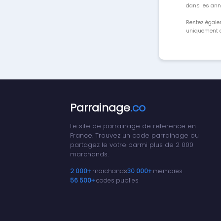
dans les ann
Restez égale
uniquement a
Parrainage
.co
Le site de parrainage de reference en
France. Trouvez un code parrainage ou
partagez le votre parmi plus de 2 000
marchands.
2 000+
marchands
30 000+
membres
56 500+
codes publies