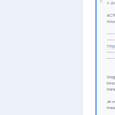
⚡️ J
ACT
Vous
----
----
http
----
----
Gagn
lors
min
Je v
mes 