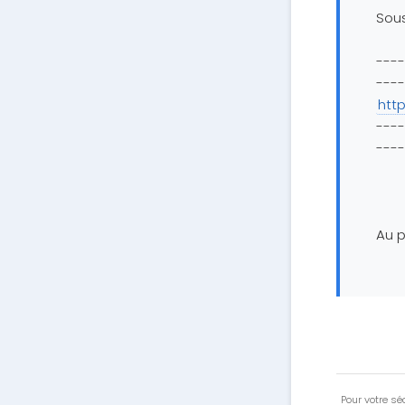
Sous
----
----
http
----
----
Au p
Pour votre séc