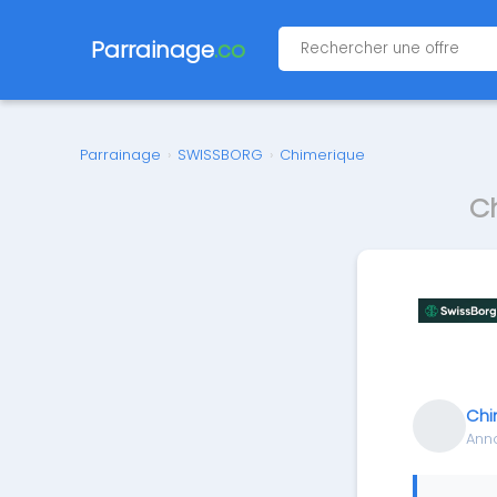
Parrainage
.co
Parrainage
›
SWISSBORG
›
Chimerique
C
Chi
Anno