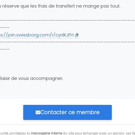
 réserve que les frais de transfert ne mange pas tout.
--------------------------------------------------------
----
s://join.swissborg.com/r/cyrilKJFH
--------------------------------------------------------
----
laisir de vous accompagner.
Contacter ce membre
urité, privilégiez la
messagerie interne
du site pour échanger avec un parrain. Les li