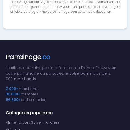
Restez également vigilant face aux promesses de reversement de
prime trop généreuses : fiez-vous uniquement aux avantages
officiels du programme de parrainage pour éviter toute déception.
Parrainage
.co
Le site de parrainage de reference en France. Trouvez un
code parrainage ou partagez le votre parmi plus de 2
000 marchands.
2 000+
marchands
30 000+
membres
56 500+
codes publies
Categories populaires
Alimentation, Supermarchés
Animaux