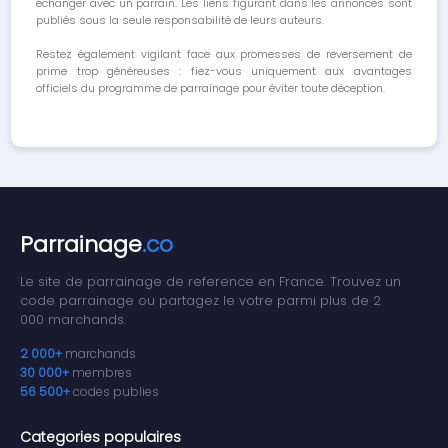
échanger avec un parrain. Les liens figurant dans les annonces sont
publiés sous la seule responsabilité de leurs auteurs.
Restez également vigilant face aux promesses de reversement de
prime trop généreuses : fiez-vous uniquement aux avantages
officiels du programme de parrainage pour éviter toute déception.
Parrainage
.co
Le site de parrainage de reference en France. Trouvez un
code parrainage ou partagez le votre parmi plus de 2
000 marchands.
2 000+
marchands
30 000+
membres
56 500+
codes publies
Categories populaires