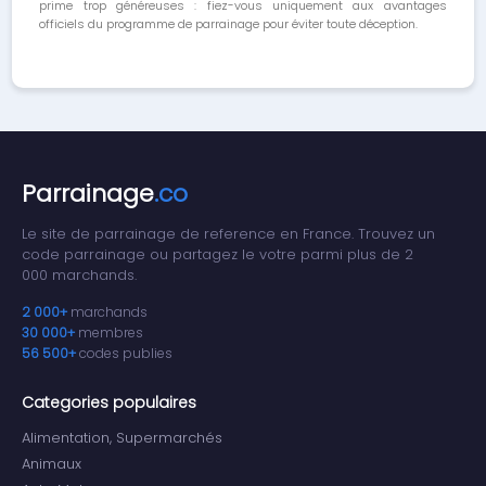
prime trop généreuses : fiez-vous uniquement aux avantages
officiels du programme de parrainage pour éviter toute déception.
Parrainage
.co
Le site de parrainage de reference en France. Trouvez un
code parrainage ou partagez le votre parmi plus de 2
000 marchands.
2 000+
marchands
30 000+
membres
56 500+
codes publies
Categories populaires
Alimentation, Supermarchés
Animaux