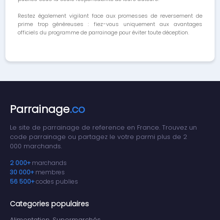
Restez également vigilant face aux promesses de reversement de
prime trop généreuses : fiez-vous uniquement aux avantages
officiels du programme de parrainage pour éviter toute déception.
Parrainage
.co
Le site de parrainage de reference en France. Trouvez un
code parrainage ou partagez le votre parmi plus de 2
000 marchands.
2 000+
marchands
30 000+
membres
56 500+
codes publies
Categories populaires
Alimentation, Supermarchés