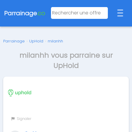
Parrainage
.co
Parrainage
›
UpHold
›
milanhh
milanhh vous parraine sur
UpHold
Signaler