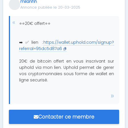
milanhh
Annonce publiée le 20-03-2025
⭐️⭐️20€ offert⭐️⭐️
➡️✅lien :
https://wallet.uphold.com/signup?
referral=95dc5d87a6
20€ de bitcoin offert en vous inscrivant sur
uphold via mon lien. Uphold permet de gerer
vos cryptomonnaies sous forme de wallet en
ligne securisé.
Contacter ce membre