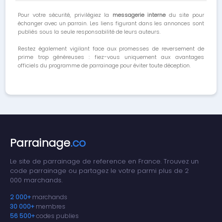
Pour votre sécurité, privilégiez la
messagerie interne
du site pour
échanger avec un parrain. Les liens figurant dans les annonces sont
publiés sous la seule responsabilité de leurs auteurs.
Restez également vigilant face aux promesses de reversement de
prime trop généreuses : fiez-vous uniquement aux avantages
officiels du programme de parrainage pour éviter toute déception.
Parrainage
.co
Le site de parrainage de reference en France. Trouvez un
code parrainage ou partagez le votre parmi plus de 2
000 marchands.
2 000+
marchands
30 000+
membres
56 500+
codes publies