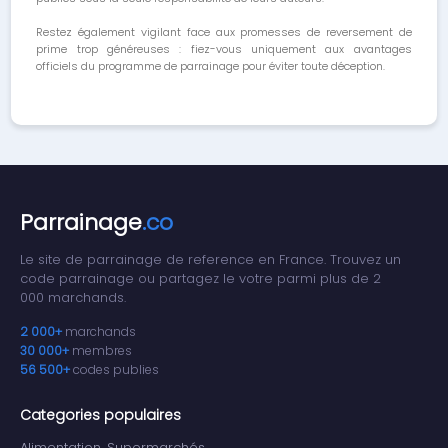
Restez également vigilant face aux promesses de reversement de
prime trop généreuses : fiez-vous uniquement aux avantages
officiels du programme de parrainage pour éviter toute déception.
Parrainage
.co
Le site de parrainage de reference en France. Trouvez un
code parrainage ou partagez le votre parmi plus de 2
000 marchands.
2 000+
marchands
30 000+
membres
56 500+
codes publies
Categories populaires
Alimentation, Supermarchés