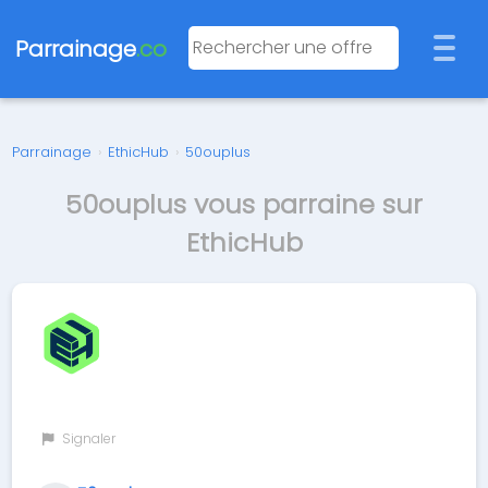
Parrainage
.co
Parrainage
›
EthicHub
›
50ouplus
50ouplus vous parraine sur
EthicHub
Signaler