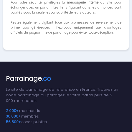
Pour votre sécurité, privilégiez la
messagerie interne
du site pour
échanger avec un parrain. Les liens figurant dans les annonces sont
publiés sous la seule responsabilité de leurs auteurs.
Restez également vigilant face aux promesses de reversement de
prime trop généreuses : fiez-vous uniquement aux avantages
officiels du programme de parrainage pour éviter toute déception.
Parrainage
.co
Le site de parrainage de reference en France. Trouvez un
code parrainage ou partagez le votre parmi plus de 2
000 marchands.
2 000+
marchands
30 000+
membres
56 500+
codes publies