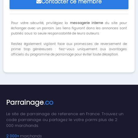
Contacter ce membre
Pour votre sécurité, privilégiez la
messagerie interne
du site pour
échanger avec un parrain. Les liens figurant dans les annonces sont
publiés sous la seule responsabilité de leurs auteurs.
Restez également vigilant face aux promesses de reversement de
prime trop généreuses : fiez-vous uniquement aux avantages
officiels du programme de parrainage pour éviter toute déception.
Parrainage
.co
Le site de parrainage de reference en France. Trouvez un
code parrainage ou partagez le votre parmi plus de 2
000 marchands.
2 000+
marchands