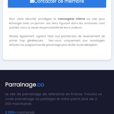
Contacter ce membre
Pour votre sécurité, privilégiez la
messagerie interne
du site pour
échanger avec un parrain. Les liens figurant dans les annonces sont
publiés sous la seule responsabilité de leurs auteurs.
Restez également vigilant face aux promesses de reversement de
prime trop généreuses : fiez-vous uniquement aux avantages
officiels du programme de parrainage pour éviter toute déception.
Parrainage
.co
Le site de parrainage de reference en France. Trouvez un
code parrainage ou partagez le votre parmi plus de 2
000 marchands.
2 000+
marchands